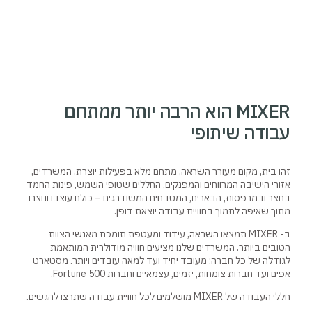
MIXER הוא הרבה יותר ממתחם
עבודה שיתופי
זהו בית, מקום מעורר השראה, מתחם מלא בפעילות יוצרת. המשרדים,
אזורי הישיבה המרווחים והמפנקים, החללים שטופי השמש, פינות החמד
בחצר ובמרפסות, הבארים, המטבחים המשודרגים – כולם עוצבו ונוצרו
מתוך שאיפה לתמוך בחוויית עבודה יוצאת דופן.
ב- MIXER תמצאו השראה, עידוד ומעטפת תומכת מאנשי הצוות
הטובים ביותר. המשרדים שלנו מציעים חוויה מודולרית המותאמת
לגודלה של כל חברה: מעובד יחיד ועד למאה עובדים ויותר. מסטארט
אפים ועד חברות צומחות, יזמים, עצמאיים וחברות Fortune 500.
חללי העבודה של MIXER מושלמים לכל חוויית עבודה שתרצו להגשים.